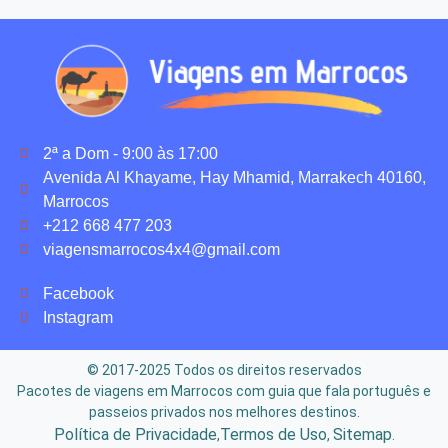
2ª a Dom - 9:00 às 17:00
Avenida Al Khayame, Hay Mhamid, Marrakech 40160,
Marrocos
+212 668 477 203
viagensmarrocos4x4@gmail.com
Facebook
Instagram
© 2017-2025 Todos os direitos reservados
Pacotes de viagens em Marrocos com guia que fala português e
passeios privados nos melhores destinos.
Política de Privacidade
Termos de Uso
Sitemap
,
,
.